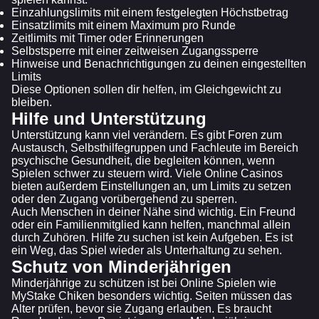
Einzahlungslimits mit einem festgelegten Höchstbetrag
Einsatzlimits mit einem Maximum pro Runde
Zeitlimits mit Timer oder Erinnerungen
Selbstsperre mit einer zeitweisen Zugangssperre
Hinweise und Benachrichtigungen zu deinen eingestellten
Limits
Diese Optionen sollen dir helfen, im Gleichgewicht zu
bleiben.
Hilfe und Unterstützung
Unterstützung kann viel verändern. Es gibt Foren zum
Austausch, Selbsthilfegruppen und Fachleute im Bereich
psychische Gesundheit, die begleiten können, wenn
Spielen schwer zu steuern wird. Viele Online Casinos
bieten außerdem Einstellungen an, um Limits zu setzen
oder den Zugang vorübergehend zu sperren.
Auch Menschen in deiner Nähe sind wichtig. Ein Freund
oder ein Familienmitglied kann helfen, manchmal allein
durch Zuhören. Hilfe zu suchen ist kein Aufgeben. Es ist
ein Weg, das Spiel wieder als Unterhaltung zu sehen.
Schutz von Minderjährigen
Minderjährige zu schützen ist bei Online Spielen wie
MyStake Chiken besonders wichtig. Seiten müssen das
Alter prüfen, bevor sie Zugang erlauben. Es braucht