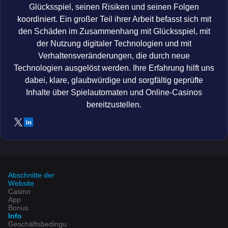
Glücksspiel, seinen Risiken und seinen Folgen
koordiniert. Ein großer Teil ihrer Arbeit befasst sich mit
den Schäden im Zusammenhang mit Glücksspiel, mit
der Nutzung digitaler Technologien und mit
Verhaltensveränderungen, die durch neue
Technologien ausgelöst werden. Ihre Erfahrung hilft uns
dabei, klare, glaubwürdige und sorgfältig geprüfte
Inhalte über Spielautomaten und Online-Casinos
bereitzustellen.
Abschnitte der
Website
Casino
App
Bonus
Info
Geschäftsbedingu