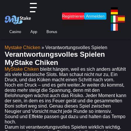
Registrieren
Anmelden
.
Casino
App
Bonus
Mystake Chicken
»
Verantwortungsvolles Spielen
Verantwortungsvolles Spielen
MyStake Chiken
MyStake Chiken
bleibt hängen, weil es sich anders anfühlt
als viele klassische Slots. Man schaut nicht nur zu, Ein
Druck, und das Küken macht einen Schritt nach vorn.
Noch ein Druck – und es geht weiter.Je weiter du kommst,
desto mehr steigt die Spannung, denn mit den
Belohnungen wächst auch das Risiko. Jeder Moment kann
der sein, in dem es ins Feuer gerät und die gesammelten
Boni sofort weg sind. Genau dieses Spiel zwischen
Neugier und Vorsicht macht jede Runde so intensiv.
Sound und Effekte passen gut dazu und halten das Tempo
hoch.
Darum ist verantwortungsvolles Spielen wirklich wichtig.